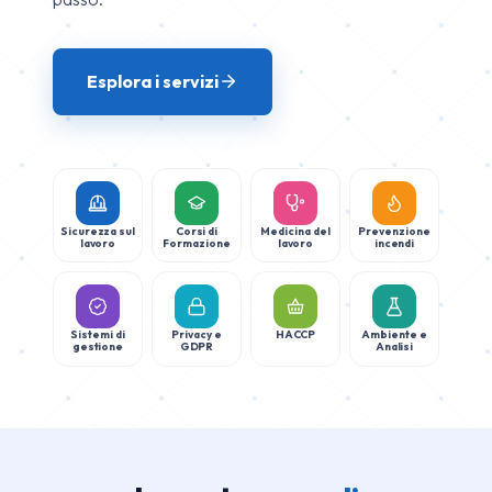
Esplora i servizi
Sicurezza sul
Corsi di
Medicina del
Prevenzione
lavoro
Formazione
lavoro
incendi
Sistemi di
Privacy e
HACCP
Ambiente e
gestione
GDPR
Analisi